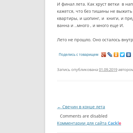
И финал лета. Как хруст ветки в на
кажется, что без тишины не выжить
квартиры, и шопинг, и книги, и пр
ванна и ..много , и много еще И.
Лето не прошло. Оно осталось внутр
Поделись с товарищем
Запись опубликована
01.09.2019
авторо
Навигация
←
Свечин в конце лета
по
Comments are disabled
Комментарии для сайта
Cackl
e
записям