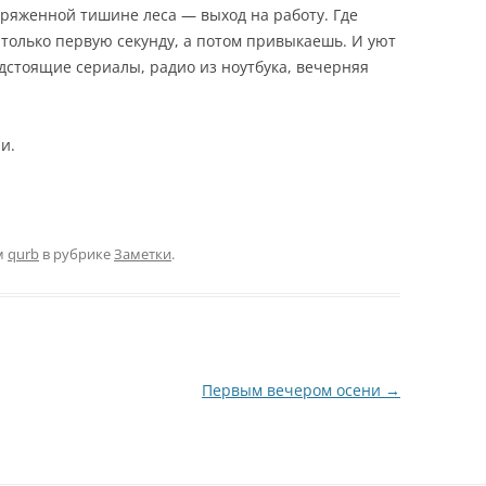
пряженной тишине леса — выход на работу. Где
 только первую секунду, а потом привыкаешь. И уют
едстоящие сериалы, радио из ноутбука, вечерняя
и.
м
qurb
в рубрике
Заметки
.
Первым вечером осени
→