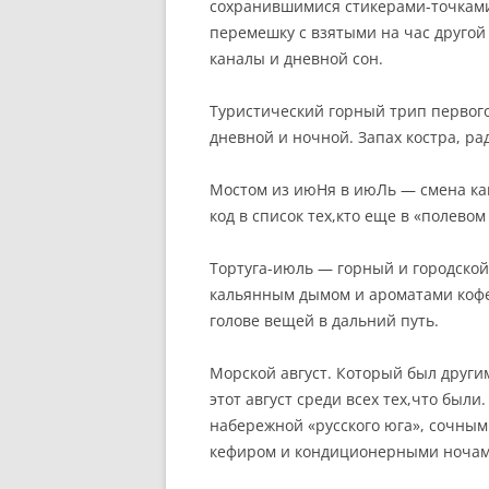
сохранившимися стикерами-точками 
перемешку с взятыми на час другой 
каналы и дневной сон.
Туристический горный трип первого
дневной и ночной. Запах костра, рад
Мостом из июНя в июЛь — смена как
код в список тех,кто еще в «полево
Тортуга-июль — горный и городской,
кальянным дымом и ароматами кофе
голове вещей в дальний путь.
Морской август. Который был други
этот август среди всех тех,что был
набережной «русского юга», сочным
кефиром и кондиционерными ночам