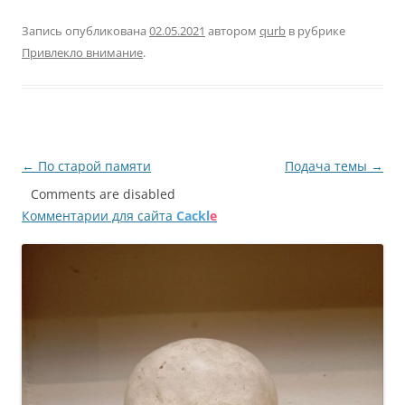
Запись опубликована
02.05.2021
автором
qurb
в рубрике
Привлекло внимание
.
Навигация
←
По старой памяти
Подача темы
→
по
Comments are disabled
Комментарии для сайта
Cackl
e
записям