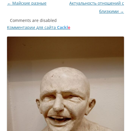
Навигация
←
Майские разные
Актуальность отношений с
по
близкими
→
записям
Comments are disabled
Комментарии для сайта
Cackl
e