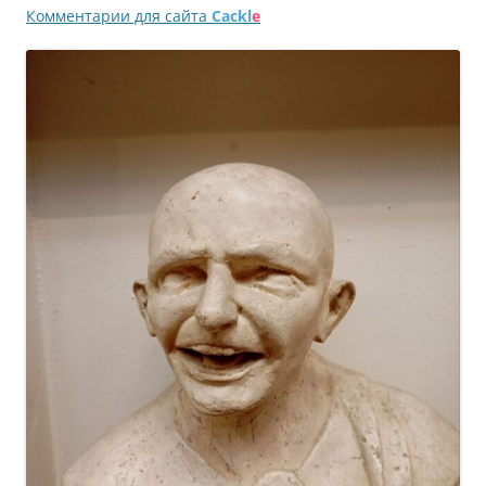
Комментарии для сайта
Cackl
e
записям