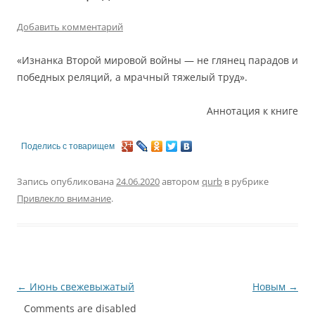
Добавить комментарий
«Изнанка Второй мировой войны — не глянец парадов и
победных реляций, а мрачный тяжелый труд».
Аннотация к книге
Поделись с товарищем
Запись опубликована
24.06.2020
автором
qurb
в рубрике
Привлекло внимание
.
Навигация
←
Июнь свежевыжатый
Новым
→
по
Comments are disabled