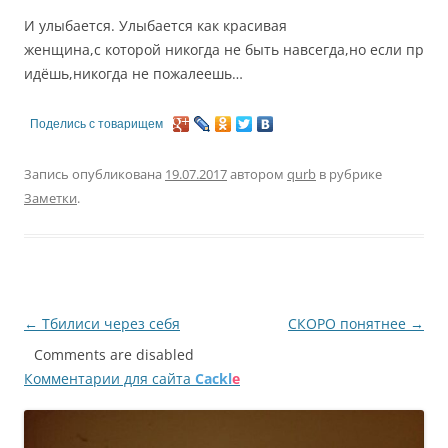
И улыбается. Улыбается как красивая
женщина,с которой никогда не быть навсегда,но если пр
идёшь,никогда не пожалеешь…
Поделись с товарищем
Запись опубликована
19.07.2017
автором
qurb
в рубрике
Заметки
.
Навигация
←
Тбилиси через себя
СКОРО понятнее
→
по
Comments are disabled
Комментарии для сайта
Cackl
e
записям