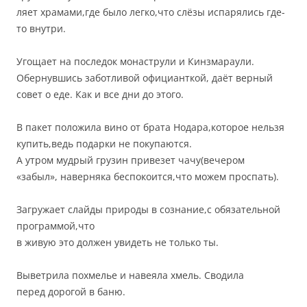
ляет храмами,где было легко,что слёзы испарялись где-
то внутри.
Угощает на последок монаструли и Кинзмараули.
Обернувшись заботливой официанткой, даёт верный
совет о еде. Как и все дни до этого.
В пакет положила вино от брата Нодара,которое нельзя
купить,ведь подарки не покупаются.
А утром мудрый грузин привезет чачу(вечером
«забыл», наверняка беспокоится,что можем проспать).
Загружает слайды природы в сознание,с обязательной
программой,что
в живую это должен увидеть не только ты.
Выветрила похмелье и навеяла хмель. Сводила
перед дорогой в баню.