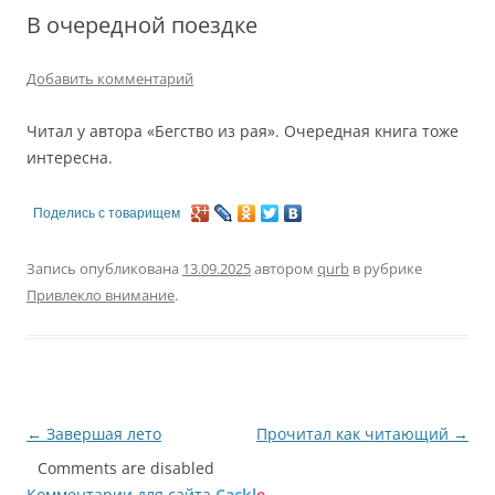
В очередной поездке
Добавить комментарий
Читал у автора «Бегство из рая». Очередная книга тоже
интересна.
Поделись с товарищем
Запись опубликована
13.09.2025
автором
qurb
в рубрике
Привлекло внимание
.
Навигация
←
Завершая лето
Прочитал как читающий
→
по
Comments are disabled
Комментарии для сайта
Cackl
e