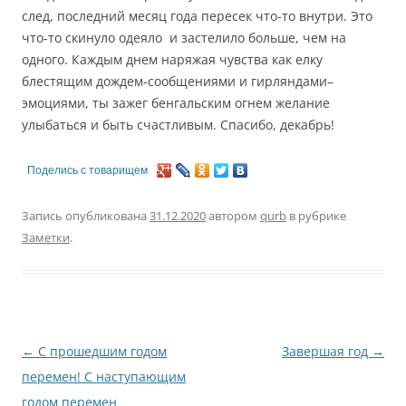
след, последний месяц года пересек что-то внутри. Это
что-то скинуло одеяло и застелило больше, чем на
одного. Каждым днем наряжая чувства как елку
блестящим дождем-сообщениями и гирляндами–
эмоциями, ты зажег бенгальским огнем желание
улыбаться и быть счастливым. Спасибо, декабрь!
Поделись с товарищем
Запись опубликована
31.12.2020
автором
qurb
в рубрике
Заметки
.
Навигация
←
С прошедшим годом
Завершая год
→
по
перемен! С наступающим
записям
годом перемен