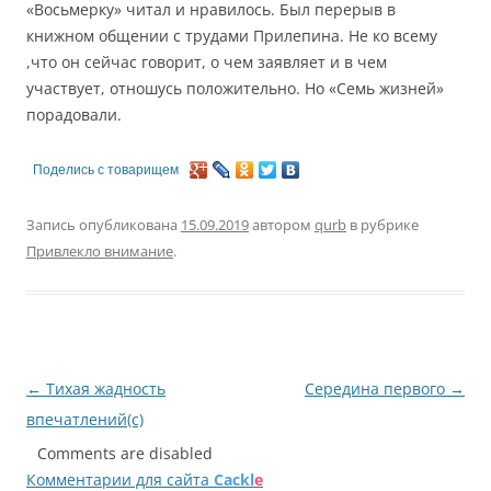
«Восьмерку» читал и нравилось. Был перерыв в
книжном общении с трудами Прилепина. Не ко всему
,что он сейчас говорит, о чем заявляет и в чем
участвует, отношусь положительно. Но «Семь жизней»
порадовали.
Поделись с товарищем
Запись опубликована
15.09.2019
автором
qurb
в рубрике
Привлекло внимание
.
Навигация
←
Тихая жадность
Середина первого
→
по
впечатлений(с)
записям
Comments are disabled
Комментарии для сайта
Cackl
e