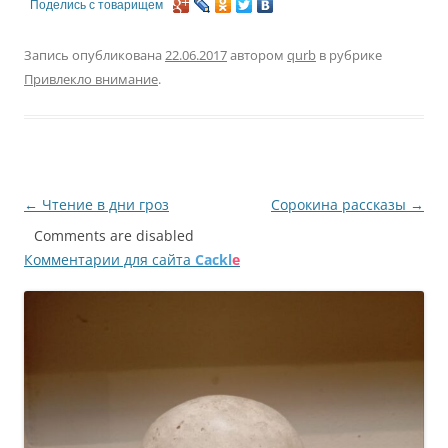
Поделись с товарищем
Запись опубликована
22.06.2017
автором
qurb
в рубрике
Привлекло внимание
.
Навигация
←
Чтение в дни гроз
Сорокина рассказы
→
по
Comments are disabled
Комментарии для сайта
Cackl
e
записям