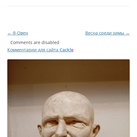
Навигация
←
Я-Овен
Весна среди зимы
→
по
Comments are disabled
Комментарии для сайта
Cackl
e
записям