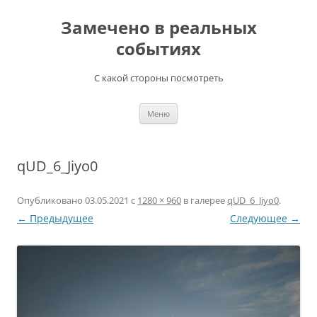
Перейти
к
Замечено в реальных
содержимому
событиях
С какой стороны посмотреть
Меню
qUD_6_Jiyo0
Опубликовано
03.05.2021
с
1280 × 960
в галерее
qUD_6_Jiyo0
.
← Предыдущее
Следующее →