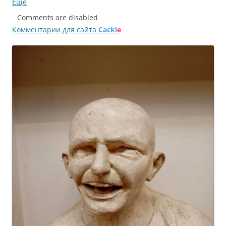
по
Еще
записям
Comments are disabled
Комментарии для сайта
Cackl
e