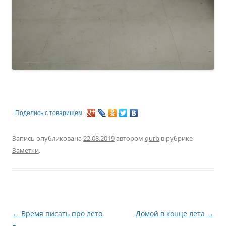
Поделись с товарищем
Запись опубликована
22.08.2019
автором
qurb
в рубрике
Заметки
.
Навигация
←
Время писать про лето.
Домой в конце лета
→