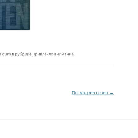
м
qurb
в рубрике
Привлекло внимание
.
Посмотрел сезон
→