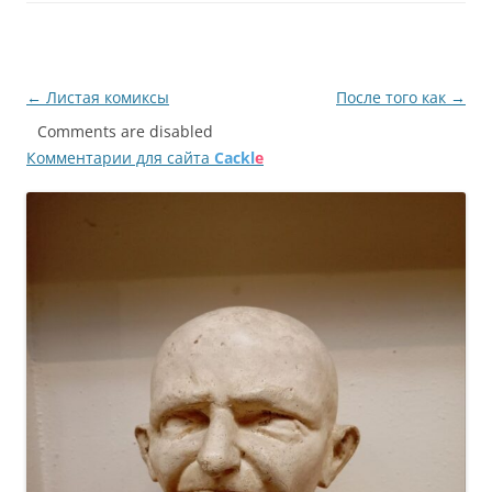
Навигация
←
Листая комиксы
После того как
→
по
Comments are disabled
Комментарии для сайта
Cackl
e
записям