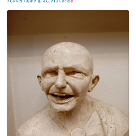
Комментарии для сайта
Cackl
e
записям