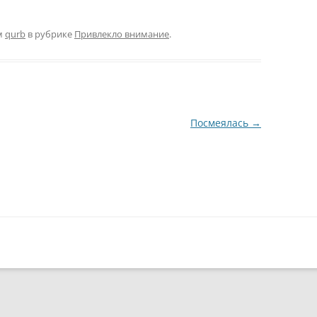
м
qurb
в рубрике
Привлекло внимание
.
Посмеялась
→