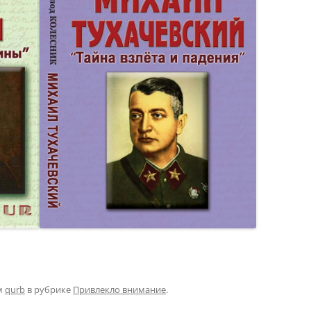
м
qurb
в рубрике
Привлекло внимание
.