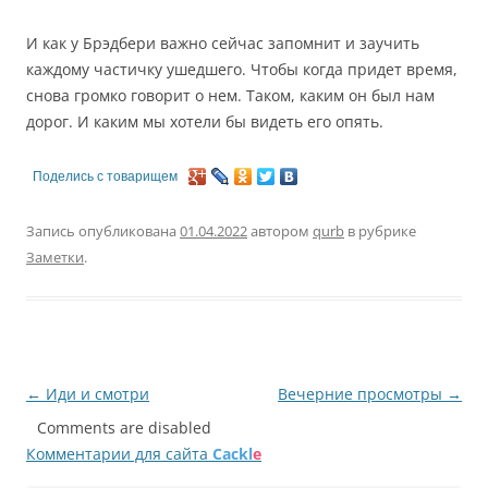
И как у Брэдбери важно сейчас запомнит и заучить
каждому частичку ушедшего. Чтобы когда придет время,
снова громко говорит о нем. Таком, каким он был нам
дорог. И каким мы хотели бы видеть его опять.
Поделись с товарищем
Запись опубликована
01.04.2022
автором
qurb
в рубрике
Заметки
.
Навигация
←
Иди и смотри
Вечерние просмотры
→
по
Comments are disabled
Комментарии для сайта
Cackl
e
записям