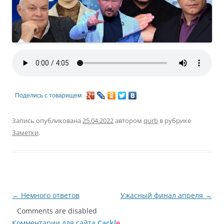
Поделись с товарищем
Запись опубликована
25.04.2022
автором
qurb
в рубрике
Заметки
.
Навигация
←
Немного ответов
Ужасный финал апреля
→
по
Comments are disabled
Комментарии для сайта
Cackl
e
записям