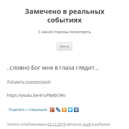
Перейти
к
Замечено в реальных
содержимому
событиях
С какой стороны посмотреть
Меню
..словно Бог мне в глаза глядит…
Добавить комментарий
https://youtu.be/41uF8yIbCWo
Поделись с товарищем
Запись опубликована
02.12.2019
автором
qurb
в рубрике