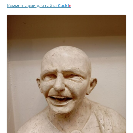
Комментарии для сайта
Cackl
e
записям