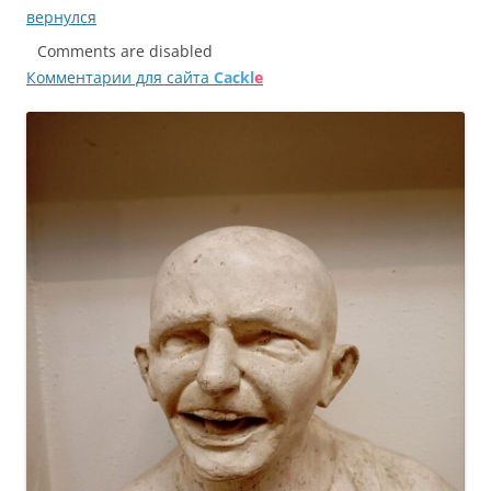
по
вернулся
записям
Comments are disabled
Комментарии для сайта
Cackl
e