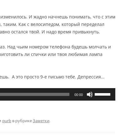
о изменилось. И жадно начнешь понимать, что с этим
й, таким. Как с велосипедом, который переделал
равно остался твой. И надо время привыкнуть.
раз. Над чьим номером телефона будешь молчать и
риготовить ли спички или твоя любимая лампа
ешь. А это просто 9-е письмо тебе. Депрессия…
Используйте
00:00
клавиши
вверх/
вниз,
м
qurb
в рубрике
Заметки
.
чтобы
увеличить
или