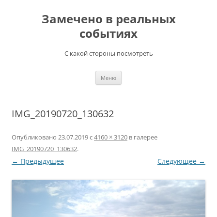
Перейти
к
Замечено в реальных
содержимому
событиях
С какой стороны посмотреть
Меню
IMG_20190720_130632
Опубликовано
23.07.2019
с
4160 × 3120
в галерее
IMG_20190720_130632
.
← Предыдущее
Следующее →