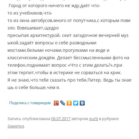
Город от которого ничего не жду,даёт что-
то из учебников,что-
то из окна автобусов,много от попутчика,с которым пове
зло. Взвешивает,щедро
пресыпая архитектурой, сеит загадочное вечерней муз
ыкой,задаёт вопросы о себе разводными
мостами,белыми ночами,прогулками на воде и
классическим дождём. Делает бессмысленными фото на
телефон,поднимает вопрос «Что с этим делать?»,при
этом терпит,чтобы в истерике не сорваться на крик.
Я не знаю,что тебе сказать про тебя,Питер. Ведь ты знае
шь о себе больше,чем я.
Поделись с товарищем
Запись опубликована
06.07.2017
автором
qurb
в рубрике
Заметки
.