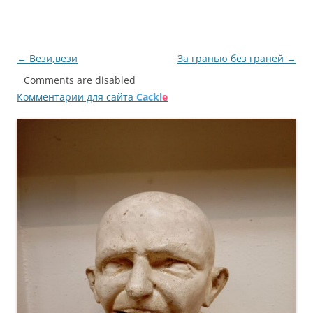
Навигация
←
Вези,вези
За гранью без граней
→
по
Comments are disabled
Комментарии для сайта
Cackl
e
записям