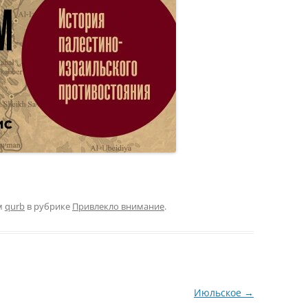
м
qurb
в рубрике
Привлекло внимание
.
Июльское
→