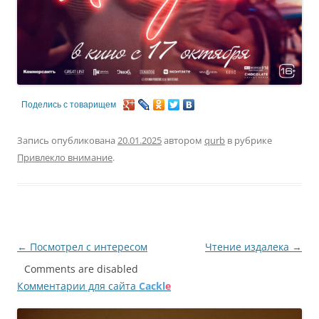
Поделись с товарищем
Запись опубликована
20.01.2025
автором
qurb
в рубрике
Привлекло внимание
.
Навигация
←
Посмотрел с интересом
Чтение издалека
→
по
Comments are disabled
Комментарии для сайта
Cackl
e
записям