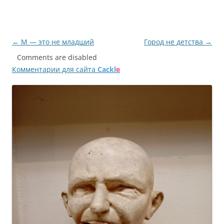
Навигация
←
М — это не младший
Город не детства
→
по
Comments are disabled
Комментарии для сайта
Cackl
e
записям