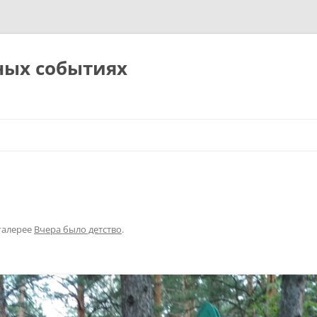
ных событиях
галерее
Вчера было детство
.