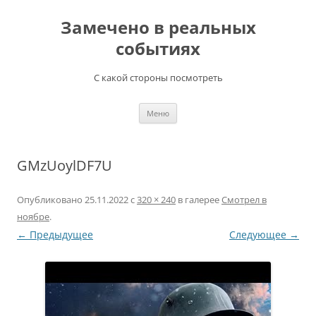
Перейти
к
Замечено в реальных
содержимому
событиях
С какой стороны посмотреть
Меню
GMzUoylDF7U
Опубликовано
25.11.2022
с
320 × 240
в галерее
Смотрел в
ноябре
.
← Предыдущее
Следующее →