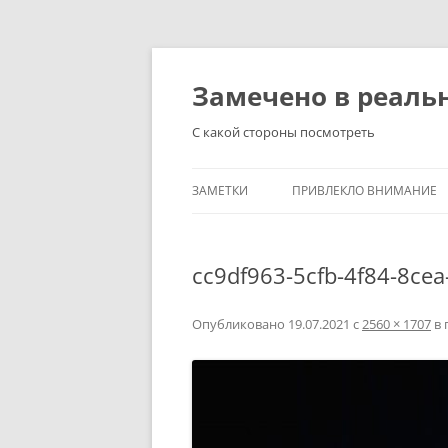
Перейти
к
содержимому
Замечено в реаль
С какой стороны посмотреть
ЗАМЕТКИ
ПРИВЛЕКЛО ВНИМАНИЕ
cc9df963-5cfb-4f84-8ce
Опубликовано
19.07.2021
с
2560 × 1707
в 