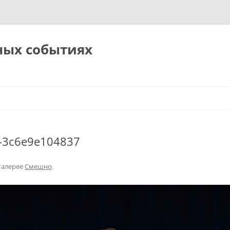
ных событиях
a-3c6e9e104837
галерее
Смешно
.