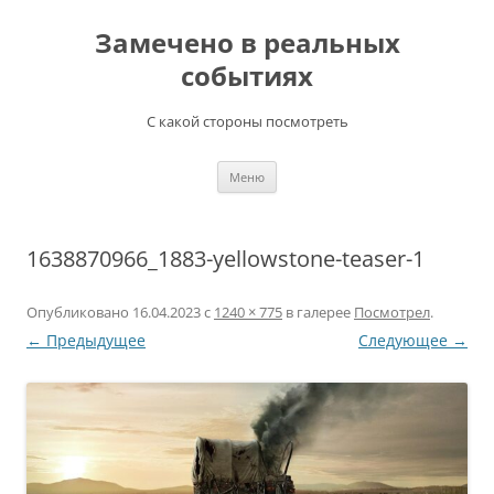
Перейти
к
Замечено в реальных
содержимому
событиях
С какой стороны посмотреть
Меню
1638870966_1883-yellowstone-teaser-1
Опубликовано
16.04.2023
с
1240 × 775
в галерее
Посмотрел
.
← Предыдущее
Следующее →