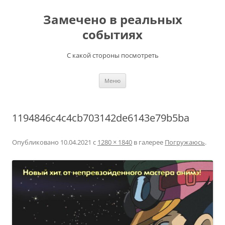
Перейти
к
Замечено в реальных
содержимому
событиях
С какой стороны посмотреть
Меню
1194846c4c4cb703142de6143e79b5ba
Опубликовано
10.04.2021
с
1280 × 1840
в галерее
Погружаюсь
.