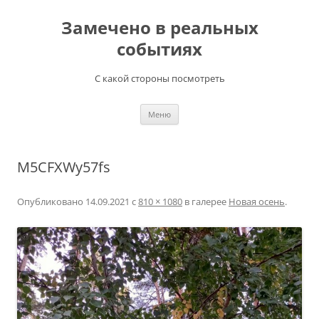
Перейти
к
Замечено в реальных
содержимому
событиях
С какой стороны посмотреть
Меню
M5CFXWy57fs
Опубликовано
14.09.2021
с
810 × 1080
в галерее
Новая осень
.