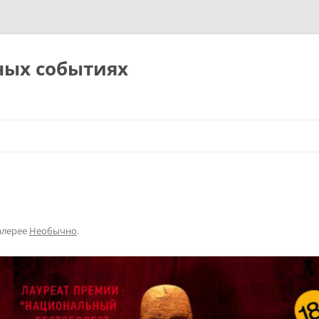
ных событиях
алерее
Необычно
.