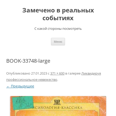
Перейти
к
Замечено в реальных
содержимому
событиях
С какой стороны посмотреть
Меню
BOOK-33748-large
Опубликовано
27.01.2023
с
371 × 600
в галерее
Ликвидируя
профессиональное невежество
.
← Предыдущее