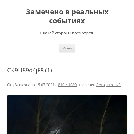
Перейти
к
Замечено в реальных
содержимому
событиях
С какой стороны посмотреть
Меню
CK9H89d4jF8 (1)
Опубликовано
15.07.2021
с
810 × 1080
в галерее
Лето, кто ты?
.