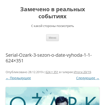
Перейти
к
Замечено в реальных
содержимому
событиях
С какой стороны посмотреть
Меню
Serial-Ozark-3-sezon-o-date-vyhoda-1-1-
624×351
Опубликовано
28.12.2019
с
624 × 351
в галерее
Итоги 20/19
.
← Предыдущее
Следующее →