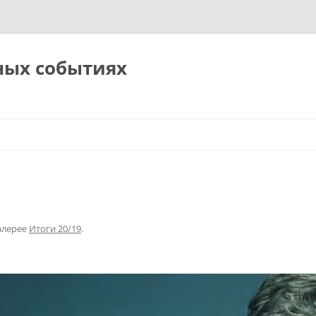
ных событиях
алерее
Итоги 20/19
.