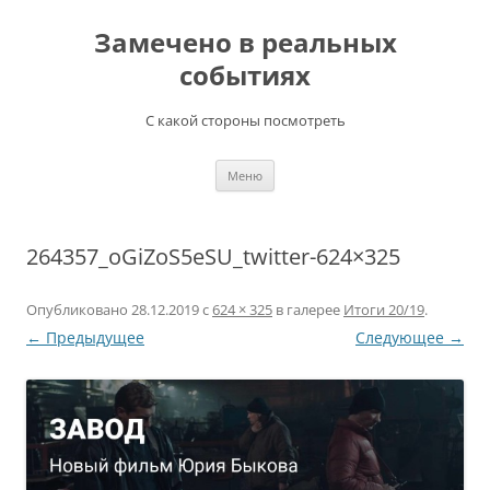
Перейти
к
Замечено в реальных
содержимому
событиях
С какой стороны посмотреть
Меню
264357_oGiZoS5eSU_twitter-624×325
Опубликовано
28.12.2019
с
624 × 325
в галерее
Итоги 20/19
.
← Предыдущее
Следующее →