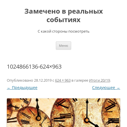
Перейти
к
Замечено в реальных
содержимому
событиях
С какой стороны посмотреть
Меню
1024866136-624×963
Опубликовано
28.12.2019
с
624 × 963
в галерее
Итоги 20/19
.
← Предыдущее
Следующее →