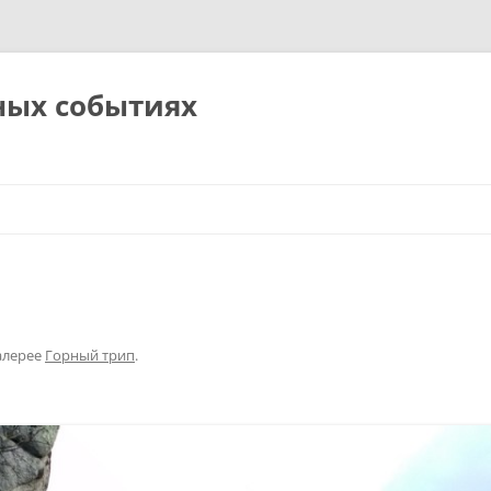
ных событиях
алерее
Горный трип
.