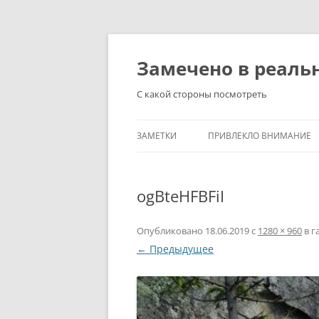
Перейти
к
содержимому
Замечено в реаль
С какой стороны посмотреть
ЗАМЕТКИ
ПРИВЛЕКЛО ВНИМАНИЕ
ogBteHFBFiI
Опубликовано
18.06.2019
с
1280 × 960
в г
← Предыдущее