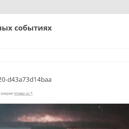
ных событиях
20-d43a73d14baa
галерее
Чтиво со *
.