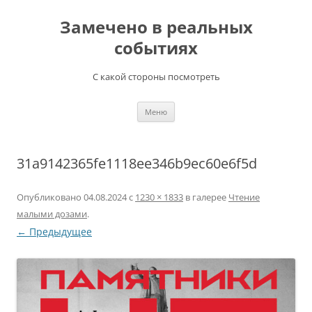
Перейти
к
Замечено в реальных
содержимому
событиях
С какой стороны посмотреть
Меню
31a9142365fe1118ee346b9ec60e6f5d
Опубликовано
04.08.2024
с
1230 × 1833
в галерее
Чтение
малыми дозами
.
← Предыдущее