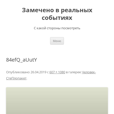
Перейти
к
Замечено в реальных
содержимому
событиях
С какой стороны посмотреть
Меню
84efQ_aUutY
Опубликовано
26.04.2019
с
607 × 1080
в галерее
Человек-
СтеПлопакет
.