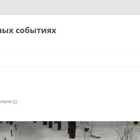
ных событиях
алерее
!!:)
.